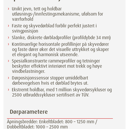
Unikt jevn, tett og holdbar
utløsnings-/innfestingsmekanisme, ufølsom for
værforhold
Faste og skyvedørblad forblir perfekt justert i
svingposisjon
Slanke, diskrete dørbladprofiler (profildybde 34 mm)
Kontinuerlige horisontale profillinjer på skyvedører
og faste dører øker det visuelle uttrykket og skaper
et elegant og harmonisk utseende.
Spesialkonstruerte rammeprofiler og tetninger
beskytter effektivt interiøret mot trekk og høye
vindbelastninger.
Dørposisjonssensor stopper umiddelbart
dørbevegelsen hvis et dørblad brytes ut.
Ekstremt holdbar, med 1 million skyvedørsykluser og
2500 utbruddssykluser sertifisert av TÜV.
Dørparametere
Åpningsbredder: Enkeltbladet: 800 – 1250 mm /
Dobbeltbladet: 1000 – 2500 mm