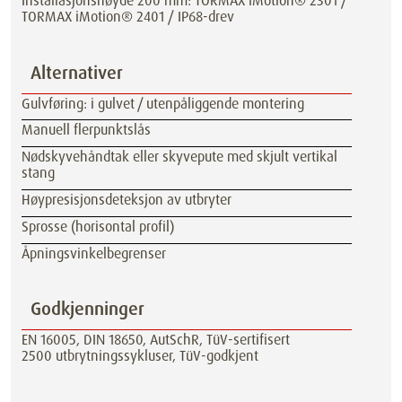
Installasjonshøyde 200 mm: TORMAX iMotion® 2301 /
TORMAX iMotion® 2401 / IP68-drev
Alternativer
Gulvføring: i gulvet / utenpåliggende montering
Manuell flerpunktslås
Nødskyvehåndtak eller skyvepute med skjult vertikal
stang
Høypresisjonsdeteksjon av utbryter
Sprosse (horisontal profil)
Åpningsvinkelbegrenser
Godkjenninger
EN 16005, DIN 18650, AutSchR, TüV-sertifisert
2500 utbrytningssykluser, TüV-godkjent